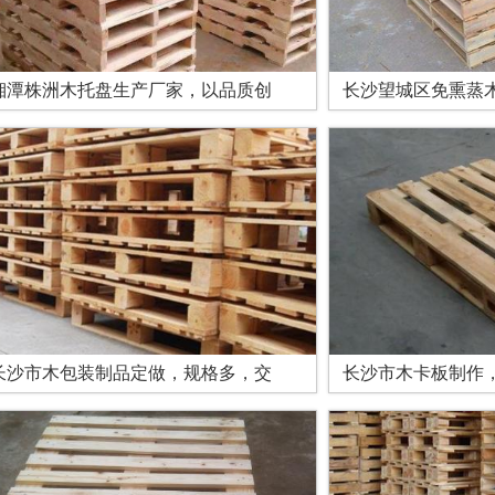
湘潭株洲木托盘生产厂家，以品质创
长沙望城区免熏蒸
长沙市木包装制品定做，规格多，交
长沙市木卡板制作