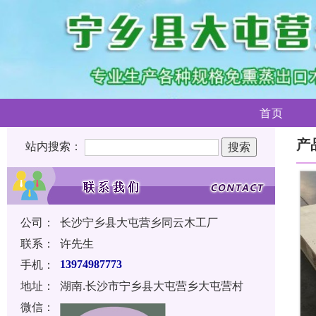
首页
产
站内搜索：
公司：
长沙宁乡县大屯营乡同云木工厂
联系：
许先生
手机：
13974987773
地址：
湖南.长沙市宁乡县大屯营乡大屯营村
微信：