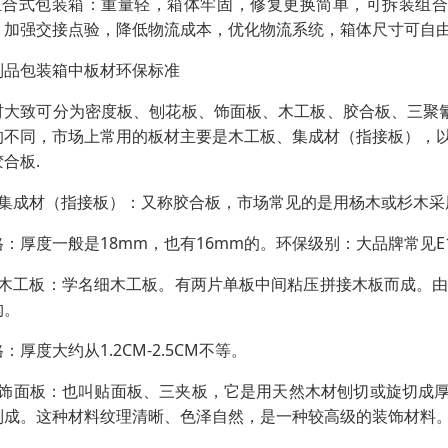
.组合式包装箱：重量轻，箱体牢固，修复更换简单，可拆装组
，加强交接点验，降低物流成本，优化物流系统，箱体尺寸可自
制品包装箱中板材环保标准
材大致可分为密度板、刨花板、饰面板、木工板、胶合板、三聚
的不同，市场上常用的板材主要是木工板、集成材（指接板），
合板.
：集成材（指接板）：又称胶合板，市场常见的是用杨木或杉木
格：厚度一般是18mm，也有16mm的。环保级别：大品牌常见E
：木工板：学名细木工板。有两片单板中间粘压拼接木板而成。
构。
：厚度大约从1.2CM-2.5CM不等。
：饰面板：也叫贴面板、三夹板，它是用天然木材刨切或旋切成厚
制成。这种材料纹理清晰、色泽自然，是一种较高级的装饰材料