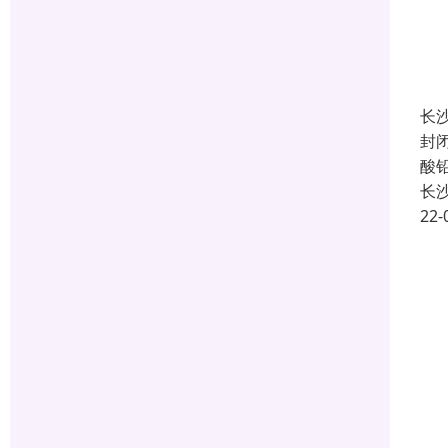
长
封
酸
长
22-