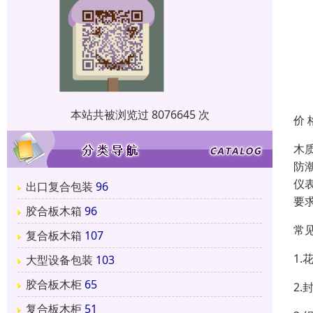
本站共被浏览过 8076645 次
价 
木
防
仪
出口复合包装
96
要
胶合板木箱
96
常
复合板木箱
107
1
大型设备包装
103
胶合板木柜
65
2
复合板木柜
51