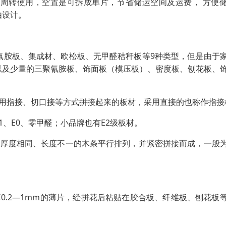
合周转使用，空置是可拆成单片，节省储运空间及运费， 方便
由设计。
氰胺板、集成材、欧松板、无甲醛秸秆板等9种类型，但是由于
以及少量的三聚氰胺板、饰面板（模压板）、密度板、刨花板、
采用指接、切口接等方式拼接起来的板材，采用直接的也称作指接
1、E0、零甲醛；小品牌也有E2级板材。
由厚度相同、长度不一的木条平行排列，并紧密拼接而成，一般
0.2—1mm的薄片，经拼花后粘贴在胶合板、纤维板、刨花板
。