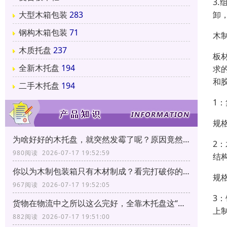
3
卸
大型木箱包装
283
钢构木箱包装
71
木
木质托盘
237
板
全新木托盘
194
求
和胶
二手木托盘
194
1
规
为啥好好的木托盘，就突然发霉了呢？原因竟然和它有关！
2
980阅读 2026-07-17 19:52:59
结
你以为木制包装箱只有木材制成？看完打破你的固有印象！
规格
967阅读 2026-07-17 19:52:05
3
货物在物流中之所以这么完好，全靠木托盘这“三大功能”！
上
882阅读 2026-07-17 19:51:00