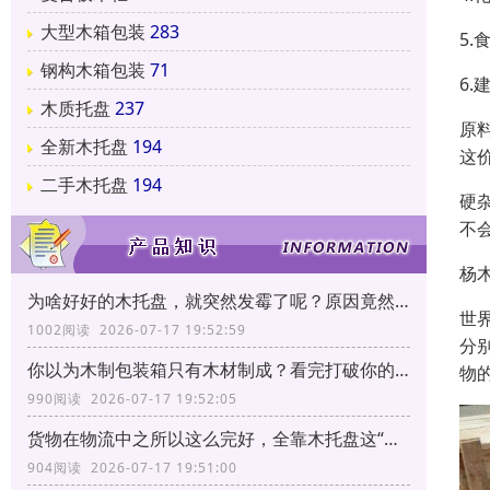
大型木箱包装
283
5
钢构木箱包装
71
6
木质托盘
237
原
全新木托盘
194
这
二手木托盘
194
硬
不
杨
为啥好好的木托盘，就突然发霉了呢？原因竟然和它有关！
世
1002阅读 2026-07-17 19:52:59
分
你以为木制包装箱只有木材制成？看完打破你的固有印象！
物
990阅读 2026-07-17 19:52:05
货物在物流中之所以这么完好，全靠木托盘这“三大功能”！
904阅读 2026-07-17 19:51:00