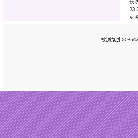
长
23-
更
被浏览过 8085