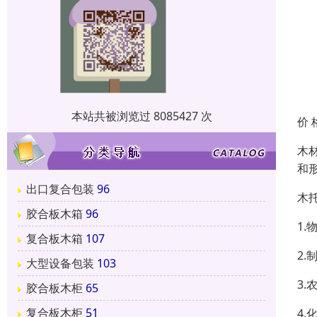
本站共被浏览过 8085427 次
价 
木
和
出口复合包装
96
木
胶合板木箱
96
1
复合板木箱
107
2
大型设备包装
103
3
胶合板木柜
65
复合板木柜
51
4