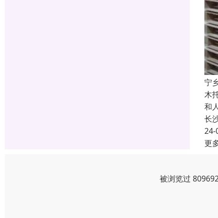
宁
木
和
长
24-
更
被浏览过 8096