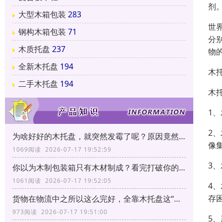
剂
大型木箱包装
283
世
钢构木箱包装
71
分
木质托盘
237
物
全新木托盘
194
木
二手木托盘
194
木
1
2
为啥好好的木托盘，就突然发霉了呢？原因竟然和它有关！
像
1069阅读 2026-07-17 19:52:59
3
你以为木制包装箱只有木材制成？看完打破你的固有印象！
1061阅读 2026-07-17 19:52:05
4
存
货物在物流中之所以这么完好，全靠木托盘这“三大功能”！
973阅读 2026-07-17 19:51:00
5