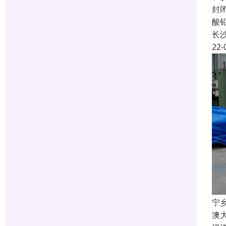
封
酸
长
22-
宁
澳