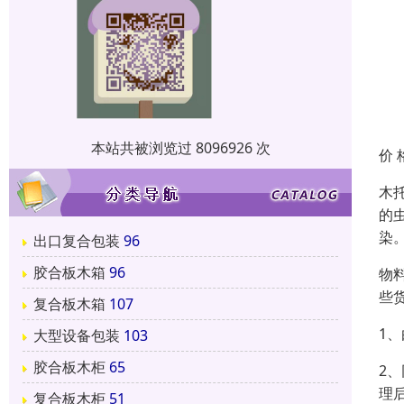
本站共被浏览过 8096926 次
价 
木
的
染
出口复合包装
96
胶合板木箱
96
物
些
复合板木箱
107
1
大型设备包装
103
胶合板木柜
65
2
理
复合板木柜
51