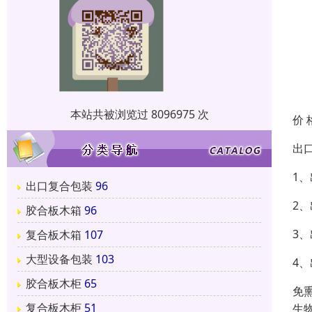
本站共被浏览过 8096975 次
价 
出
1
出口复合包装
96
2
胶合板木箱
96
3
复合板木箱
107
大型设备包装
103
4
胶合板木柜
65
免
复合板木柜
51
生