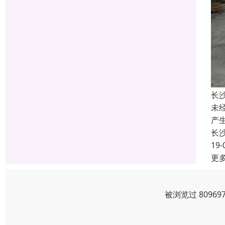
长
未
产
长
19-
更
被浏览过 8096