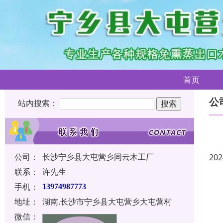
首页
公
站内搜索：
公司：
长沙宁乡县大屯营乡同云木工厂
202
联系：
许先生
手机：
13974987773
地址：
湖南.长沙市宁乡县大屯营乡大屯营村
微信：