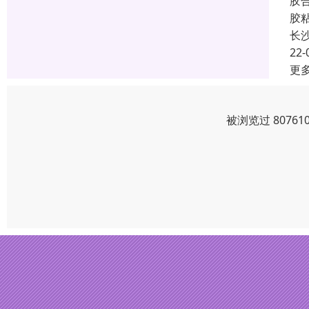
胶
胶
长
22-
更
被浏览过 8076