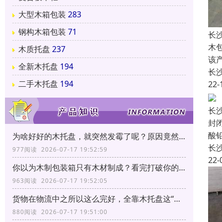
大型木箱包装
283
钢构木箱包装
71
长
木
木质托盘
237
该
全新木托盘
194
长
二手木托盘
194
22-
长
封
酸
为啥好好的木托盘，就突然发霉了呢？原因竟然和它有关！
长
977阅读 2026-07-17 19:52:59
22-
你以为木制包装箱只有木材制成？看完打破你的固有印象！
963阅读 2026-07-17 19:52:05
货物在物流中之所以这么完好，全靠木托盘这“三大功能”！
880阅读 2026-07-17 19:51:00