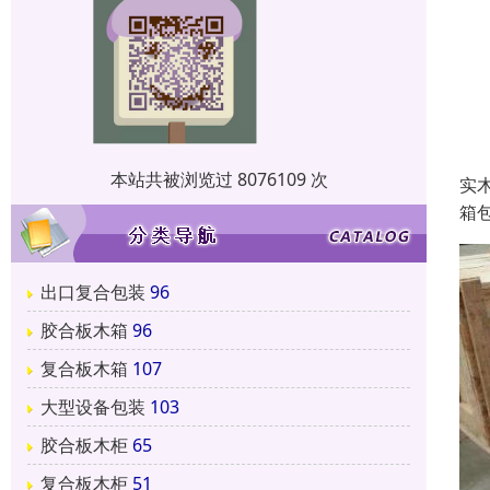
本站共被浏览过 8076109 次
实
箱
出口复合包装
96
胶合板木箱
96
复合板木箱
107
大型设备包装
103
胶合板木柜
65
复合板木柜
51