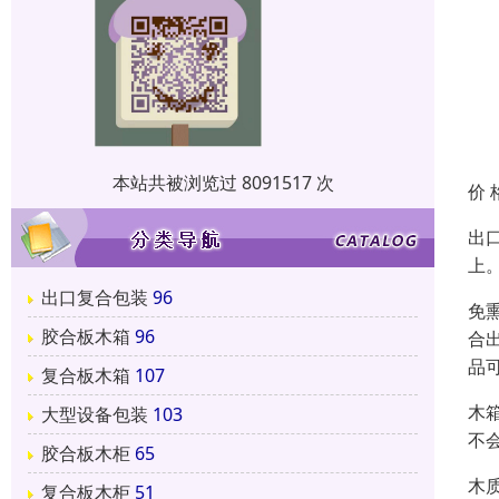
本站共被浏览过 8091517 次
价 
出
上
出口复合包装
96
免
胶合板木箱
96
合
品
复合板木箱
107
木
大型设备包装
103
不
胶合板木柜
65
木
复合板木柜
51