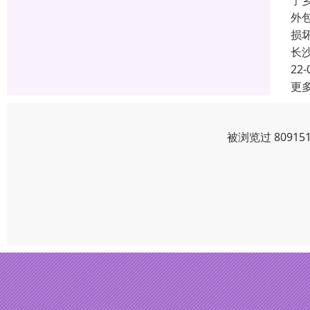
宁
外
损
长
22-
更
被浏览过 8091