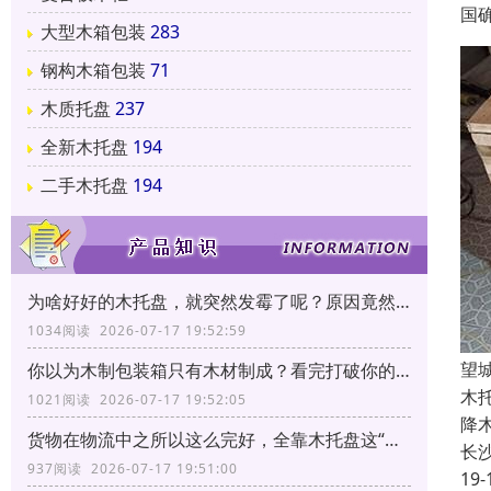
国
大型木箱包装
283
钢构木箱包装
71
木质托盘
237
全新木托盘
194
二手木托盘
194
为啥好好的木托盘，就突然发霉了呢？原因竟然和它有关！
1034阅读 2026-07-17 19:52:59
望
你以为木制包装箱只有木材制成？看完打破你的固有印象！
木
1021阅读 2026-07-17 19:52:05
降
货物在物流中之所以这么完好，全靠木托盘这“三大功能”！
长
937阅读 2026-07-17 19:51:00
19-