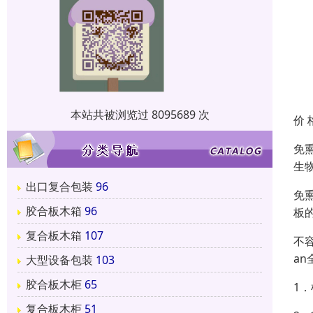
本站共被浏览过 8095689 次
价 
免
生
出口复合包装
96
免
胶合板木箱
96
板
复合板木箱
107
不
a
大型设备包装
103
胶合板木柜
65
1
复合板木柜
51