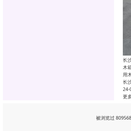
长
木
用
长
24-
更
被浏览过 8095